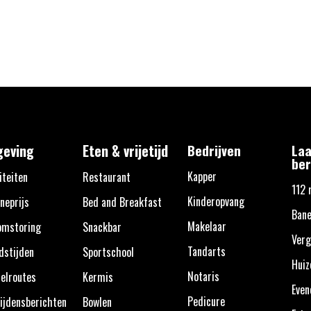
eving
Eten & vrijetijd
Bedrijven
Laa
ber
Kapper
iteiten
Restaurant
112 
Kinderopvang
neprijs
Bed and Breakfast
Ban
Makelaar
omstoring
Snackbar
Verg
Tandarts
dstijden
Sportschool
Huiz
Notaris
elroutes
Kermis
Eve
Pedicure
ijdensberichten
Bowlen