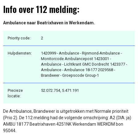
Info over 112 melding:
Ambulance naar Beatrixhaven in Werkendam.
Priority code:
2
Hulpdiensten:
1420999 - Ambulance - Rijnmond-Ambulance -
Monitorcode Ambulancepost 1423001 -
Ambulance - Lichtkrant GMC Dordrecht 1423377 -
Ambulance - Ambulance 18-177 2029568 -
Brandweer - Groepscode Group-1
Precieze
52.072.754, 5.471.191
locatie:
De Ambulance, Brandweer is uitgetrokken met Normale prioriteit
(Prio 2). De 112 melding had de volgende omschrijving: A2 (DIA: ja)
AMBU 18177 Beatrixhaven 4251NK Werkendam WERKDM bon
95044.