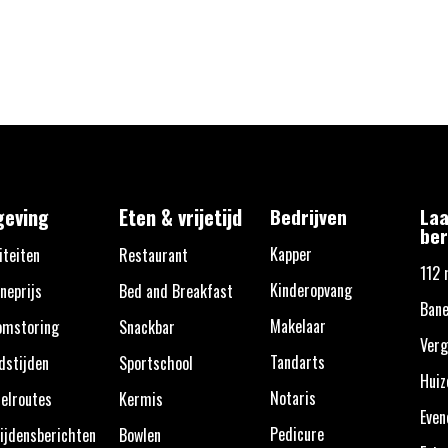
eving
Eten & vrijetijd
Bedrijven
Laa
ber
Kapper
iteiten
Restaurant
112 
Kinderopvang
neprijs
Bed and Breakfast
Ban
Makelaar
omstoring
Snackbar
Verg
Tandarts
dstijden
Sportschool
Huiz
Notaris
elroutes
Kermis
Eve
Pedicure
ijdensberichten
Bowlen