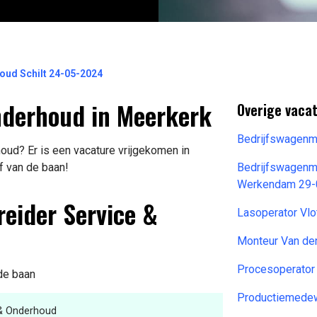
oud Schilt 24-05-2024
nderhoud in Meerkerk
Overige vaca
Bedrijfswagenm
ud? Er is een vacature vrijgekomen in
f van de baan!
Bedrijfswagenm
Werkendam 29-
reider Service &
Lasoperator Vlo
Monteur Van de
Procesoperator
 de baan
Productiemedew
 & Onderhoud