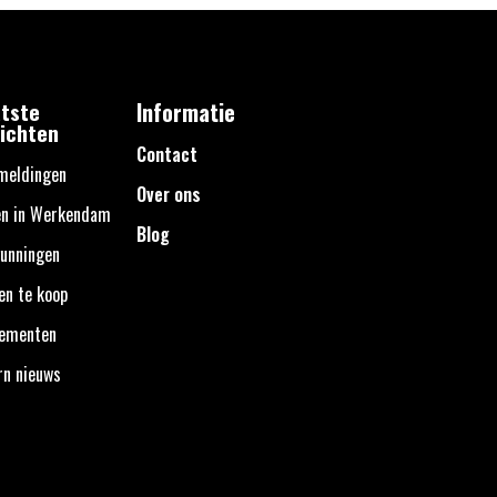
tste
Informatie
ichten
Contact
meldingen
Over ons
en in Werkendam
Blog
unningen
en te koop
nementen
rn nieuws