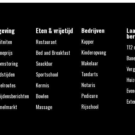
eving
Eten & vrijetijd
Bedrijven
Laa
ber
Kapper
iteiten
Restaurant
112 
Kinderopvang
neprijs
Bed and Breakfast
Ban
Makelaar
omstoring
Snackbar
Verg
Tandarts
dstijden
Sportschool
Huiz
Notaris
elroutes
Kermis
Eve
Pedicure
ijdensberichten
Bowlen
Exte
Rijschool
melmarkt
Massage