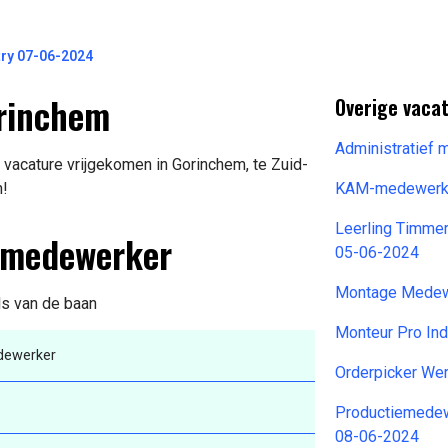
ry 07-06-2024
rinchem
Overige vaca
Administratief
acature vrijgekomen in Gorinchem, te Zuid-
n!
KAM-medewerke
Leerling Timme
emedewerker
05-06-2024
Montage Medew
ils van de baan
Monteur Pro In
ewerker
Orderpicker We
Productiemedew
08-06-2024