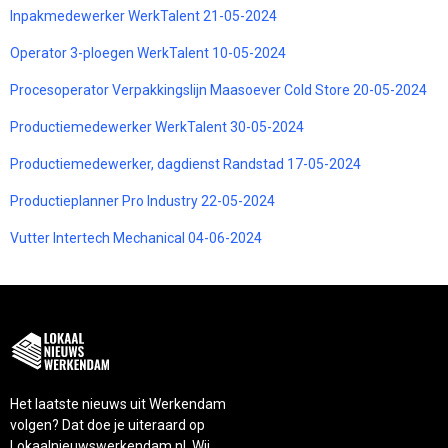
Inpakmedewerker WerkTalent 21-05-2024
Operator 3-ploegen WerkTalent 10-05-2024
Procesoperator Verpakkingslijn Maasoever Cold Store 20-05-2024
Productiemedewerker WerkTalent 30-05-2024
Productiemedewerker, dagdienst Randstad 17-05-2024
Productieplanner Pro Industry 22-05-2024
Vutter Intertech Mechanical 04-06-2024
Het laatste nieuws uit Werkendam
volgen? Dat doe je uiteraard op
Lokaalnieuwswerkendam.nl. Wij