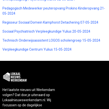
Pedagogisch Medewerker peuteropvang Prokino Kinderopvang 21-
05-2024
Regisseur Sociaal Domein Kamphorst Detachering 07-05-2024
Sociaal Psychiatrisch Verpleegkundige Yulius 20-05-2024
Technisch Onderwijsassistent LOGOS scholengroep 15-05-2024
Verpleegkundige Centrum Yulius 15-05-2024
Het laatste nieuws uit Werkendam
volgen? Dat doe je uiteraard op
Lokaalnieuwswerkendam.nl. Wij
focussen op de dagelijkse