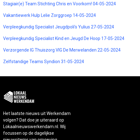
Stagiair(e) Team Stichting Chris en Voorkom! 04-05-2024
Vakantiewerk Hulp Lelie Zorggroep 14-05-2024
Verpleegkundig Specialist Jeugdpoli’s Yulius 27-05-2024
Verpleegkundig Specialist Kind en Jeugd De Hoop 17-05-2024
Verzorgende IG Thuiszorg VIG De Merwelanden 22-05-2024
Zelfstandige Teams Syndion 31-05-2024
Het laatste nieuws uit Werkendam
volgen? Dat doe je uiteraard op
Lokaalnieuwswerkendam.nl. Wij
focussen op de dagelijkse
nieuwsitems van omgeving