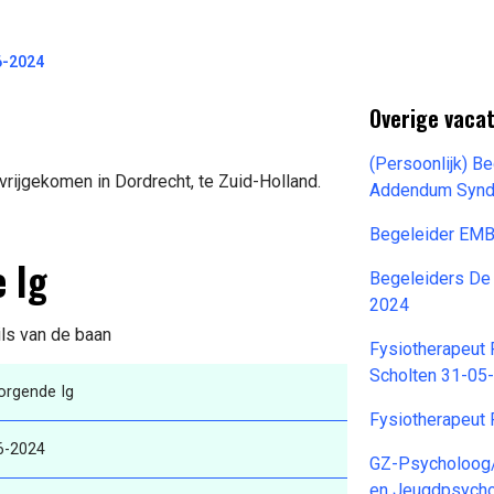
6-2024
Overige vaca
(Persoonlijk) B
vrijgekomen in Dordrecht, te Zuid-Holland.
Addendum Synd
Begeleider EMB
 Ig
Begeleiders De
2024
ils van de baan
Fysiotherapeut 
Scholten 31-05
orgende Ig
Fysiotherapeut
6-2024
GZ-Psycholoog/
en Jeugdpsych