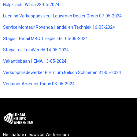
Hulpkracht Wibra 28-05-2024
Leerling Verkoopadviseur Louwman Dealer Group 07-05-2024
Service Monteur Rovanda Handel en Techniek 16-05-2024
Stagiair Retail MBO Trekpleister 05-06-2024
Stagiaires TuinWereld 14-05-2024
Vakantiebaan HEMA 13-05-2024
Verkoopmedewerker Premium Nelson Schoenen 31-05-2024
Verkoper America Today 03-06-2024
Het laatste nieuws uit Werkendam