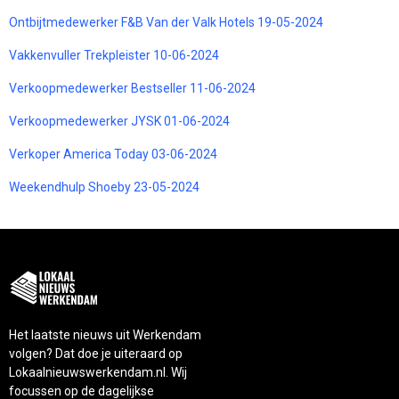
Ontbijtmedewerker F&B Van der Valk Hotels 19-05-2024
Vakkenvuller Trekpleister 10-06-2024
Verkoopmedewerker Bestseller 11-06-2024
Verkoopmedewerker JYSK 01-06-2024
Verkoper America Today 03-06-2024
Weekendhulp Shoeby 23-05-2024
Het laatste nieuws uit Werkendam
volgen? Dat doe je uiteraard op
Lokaalnieuwswerkendam.nl. Wij
focussen op de dagelijkse