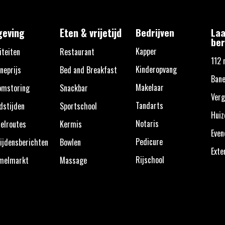
eving
Eten & vrijetijd
Bedrijven
Laa
ber
Kapper
iteiten
Restaurant
112 
Kinderopvang
neprijs
Bed and Breakfast
Ban
Makelaar
omstoring
Snackbar
Verg
Tandarts
dstijden
Sportschool
Huiz
Notaris
elroutes
Kermis
Eve
Pedicure
ijdensberichten
Bowlen
Exte
Rijschool
melmarkt
Massage