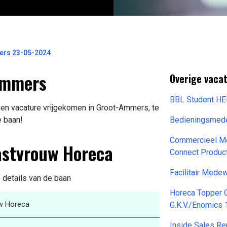
ers 23-05-2024
Ammers
Overige vaca
BBL Student H
een vacature vrijgekomen in Groot-Ammers, te
e baan!
Bedieningsmed
Commercieel Me
astvrouw Horeca
Connect Produc
Facilitair Med
e details van de baan
Horeca Topper 
w Horeca
G.K.V./Enomics
Inside Sales R