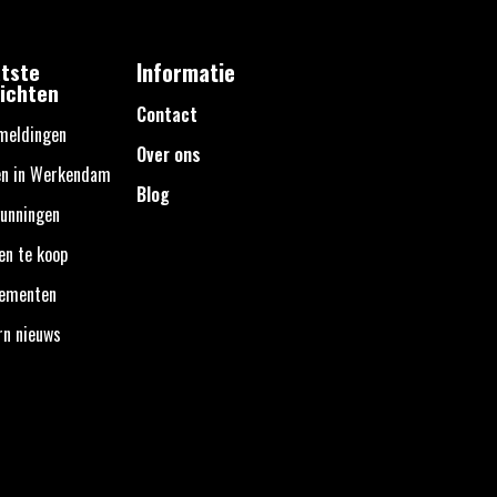
tste
Informatie
ichten
Contact
meldingen
Over ons
en in Werkendam
Blog
unningen
en te koop
nementen
rn nieuws