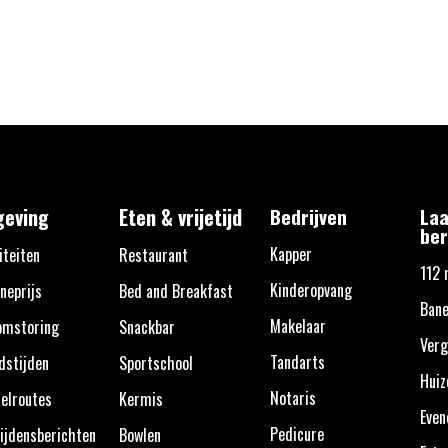
eving
Eten & vrijetijd
Bedrijven
Laa
ber
Kapper
iteiten
Restaurant
112 
Kinderopvang
neprijs
Bed and Breakfast
Ban
Makelaar
omstoring
Snackbar
Verg
Tandarts
dstijden
Sportschool
Huiz
Notaris
elroutes
Kermis
Eve
Pedicure
ijdensberichten
Bowlen