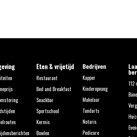
eving
Eten & vrijetijd
Bedrijven
Laa
ber
Kapper
iteiten
Restaurant
112 
Kinderopvang
neprijs
Bed and Breakfast
Ban
Makelaar
omstoring
Snackbar
Verg
Tandarts
dstijden
Sportschool
Huiz
Notaris
elroutes
Kermis
Eve
Pedicure
ijdensberichten
Bowlen