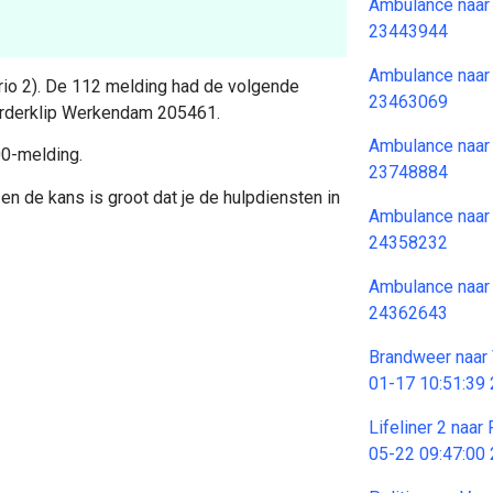
Ambulance naar
23443944
Ambulance naar
Prio 2). De 112 melding had de volgende
23463069
orderklip Werkendam 205461.
Ambulance naar
00-melding.
23748884
en de kans is groot dat je de hulpdiensten in
Ambulance naar
24358232
Ambulance naar
24362643
Brandweer naar 
01-17 10:51:39
Lifeliner 2 naa
05-22 09:47:00