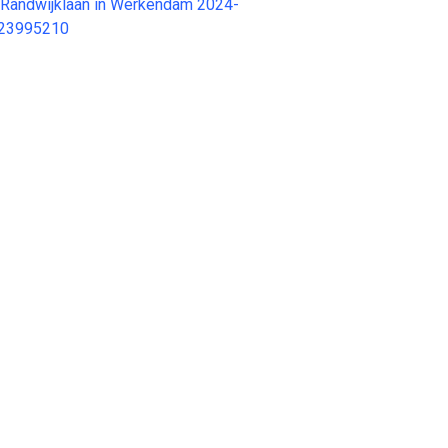
n Randwijklaan in Werkendam 2024-
 23995210