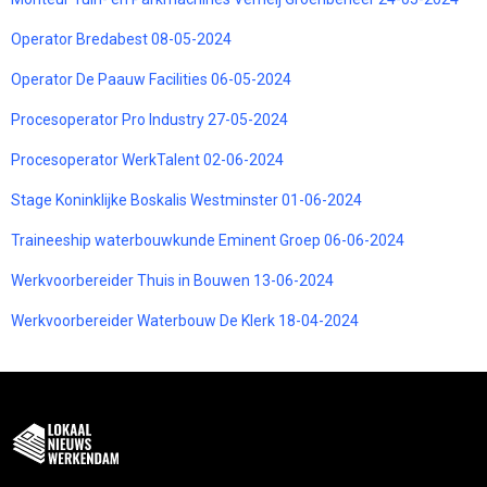
Operator Bredabest 08-05-2024
Operator De Paauw Facilities 06-05-2024
Procesoperator Pro Industry 27-05-2024
Procesoperator WerkTalent 02-06-2024
Stage Koninklijke Boskalis Westminster 01-06-2024
Traineeship waterbouwkunde Eminent Groep 06-06-2024
Werkvoorbereider Thuis in Bouwen 13-06-2024
Werkvoorbereider Waterbouw De Klerk 18-04-2024