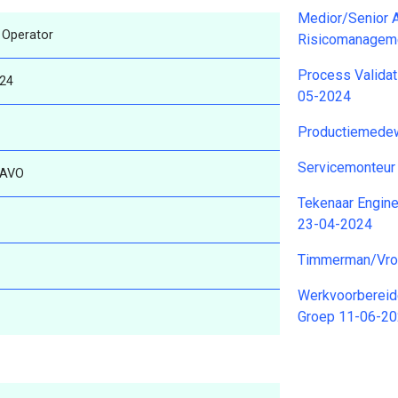
Medior/Senior 
k Operator
Risicomanageme
Process Validat
024
05-2024
Productiemedew
Servicemonteu
AVO
Tekenaar Engine
23-04-2024
Timmerman/Vro
Werkvoorbereider
Groep 11-06-2