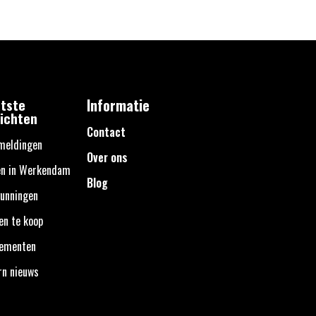
tste
Informatie
ichten
Contact
meldingen
Over ons
en in Werkendam
Blog
unningen
en te koop
nementen
rn nieuws