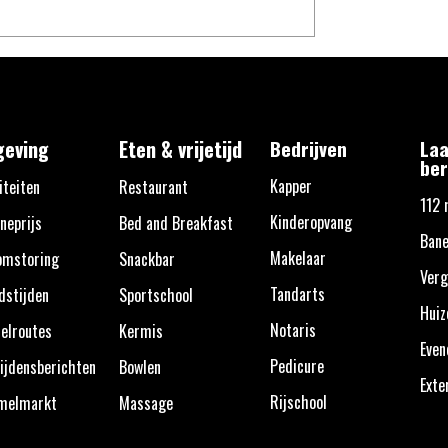
eving
Eten & vrijetijd
Bedrijven
Laa
ber
Kapper
iteiten
Restaurant
112 
Kinderopvang
neprijs
Bed and Breakfast
Ban
Makelaar
omstoring
Snackbar
Verg
Tandarts
dstijden
Sportschool
Huiz
Notaris
elroutes
Kermis
Eve
Pedicure
ijdensberichten
Bowlen
Exte
Rijschool
melmarkt
Massage