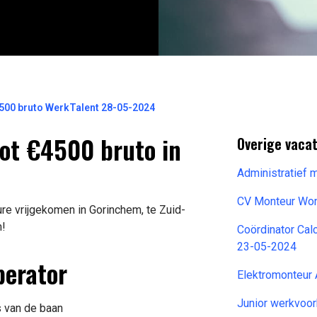
4500 bruto WerkTalent 28-05-2024
tot €4500 bruto in
Overige vaca
Administratief
CV Monteur Wo
ure vrijgekomen in Gorinchem, te Zuid-
n!
Coördinator Cal
23-05-2024
perator
Elektromonteur
Junior werkvoo
s van de baan