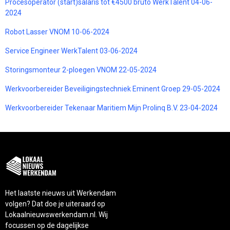
Procesoperator (start)salaris tot €4500 bruto WerkTalent 04-06-
2024
Robot Lasser VNOM 10-06-2024
Service Engineer WerkTalent 03-06-2024
Storingsmonteur 2-ploegen VNOM 22-05-2024
Werkvoorbereider Beveiligingstechniek Eminent Groep 29-05-2024
Werkvoorbereider Tekenaar Maritiem Mijn Prolinq B.V. 23-04-2024
Het laatste nieuws uit Werkendam
volgen? Dat doe je uiteraard op
Lokaalnieuwswerkendam.nl. Wij
focussen op de dagelijkse