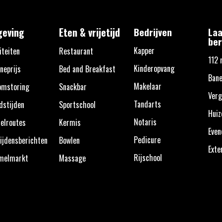
eving
Eten & vrijetijd
Bedrijven
Laa
ber
Kapper
iteiten
Restaurant
112 
Kinderopvang
neprijs
Bed and Breakfast
Ban
Makelaar
omstoring
Snackbar
Verg
Tandarts
dstijden
Sportschool
Huiz
Notaris
elroutes
Kermis
Eve
Pedicure
ijdensberichten
Bowlen
Exte
Rijschool
melmarkt
Massage