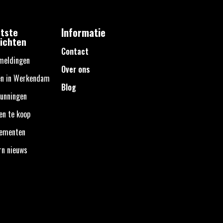
tste
Informatie
ichten
Contact
meldingen
Over ons
en in Werkendam
Blog
unningen
en te koop
nementen
rn nieuws