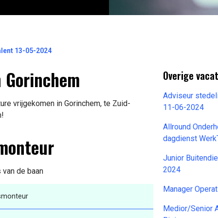
lent 13-05-2024
n Gorinchem
Overige vaca
Adviseur stedeli
ure vrijgekomen in Gorinchem, te Zuid-
11-06-2024
n!
Allround Onderh
smonteur
dagdienst Werk
Junior Buitendi
2024
s van de baan
Manager Opera
smonteur
Medior/Senior 