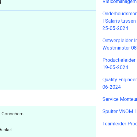
Risicomanageme
4
Onderhoudsmont
| Salaris tussen
25-05-2024
Ontwerpleider In
Westminster 0
Productieleider
19-05-2024
Quality Enginee
06-2024
Service Monteu
Spuiter VNOM 
, Gorinchem
Teamleider Pro
Henkel