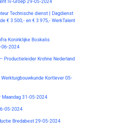
nt Iv-Groep 29-05-2024
eur Technische dienst | Dagdienst
 de € 3.500,- en € 3.975,- WerkTalent
fra Koninklijke Boskalis
8-06-2024
 – Productieleider Krohne Nederland
r Werktuigbouwkunde Kortlever 05-
r Maandag 31-05-2024
16-05-2024
ductie Bredabest 29-05-2024