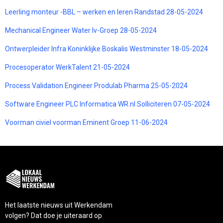
Leerling monteur -BBL – werken en leren Randstad 28-05-2024
Mechanical Engineer Water Iv-Groep 28-05-2024
Ontwerpleider Infra Koninklijke Boskalis Westminster 18-05-2024
Procesoperator WerkTalent 21-05-2024
Process Validation Engineer Produlab Pharma 25-05-2024
Software Engineer PLC Informatica WR.nl Solliciteren 07-05-2024
Voorman civiel voorman Eminent Groep 11-06-2024
Het laatste nieuws uit Werkendam
volgen? Dat doe je uiteraard op