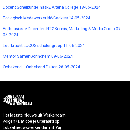
Docent Scheikunde-nask2 Altena College 18-05-2024
Ecologisch Medewerker NWCadvies 14-05-2024
Enthousiaste Docenten NT2 Kennis, Marketing & Media Groep 07-
05-2024
Leerkracht LOGOS scholengroep 11-06-2024
Mentor SamenGorinchem 09-06-2024
Onbekend – Onbekend Dalton 28-05-2024
Het laatste nieuws uit Werkendam
volgen? Dat doe je uiteraard op
Lokaalnieuwswerkendam.nl. Wij