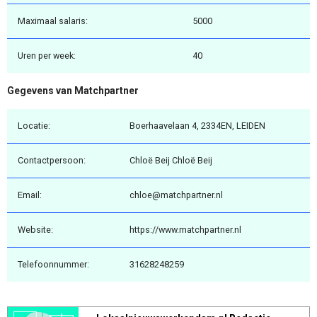
Maximaal salaris:
5000
Uren per week:
40
Gegevens van Matchpartner
Locatie:
Boerhaavelaan 4, 2334EN, LEIDEN
Contactpersoon:
Chloë Beij Chloë Beij
Email:
chloe@matchpartner.nl
Website:
https://www.matchpartner.nl
Telefoonnummer:
31628248259