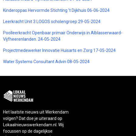
Kinderoppas Hervormde Stichting ’t Dijkhuis 06-06-2024
Leerkracht Unit 3 LOGOS scholengroep 29-05-2024
Poolleerkracht Openbaar primair Onderwijs in Alblasserwaard-
Vijfheerenlanden. 24-05-2024
Projectmedewerker Innovatie Huisarts en Zorg 17-05-2024
Water Systems Consultant Advin 08-05-2024
Het laatste nieuws uit Werkendam
volgen? Dat doe je uiteraard op
Lokaalnieuwswerkendam.nl. Wij
focussen op de dagelijkse