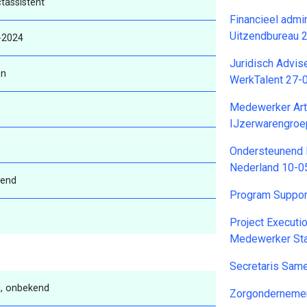
tassistent
Financieel admi
Uitzendbureau 
-2024
Juridisch Advise
en
WerkTalent 27-
Medewerker Art
IJzerwarengroe
Ondersteunend M
Nederland 10-0
end
Program Suppor
Project Executio
Medewerker Sta
Secretaris Sam
, onbekend
Zorgondernemer