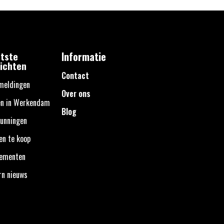
tste
Informatie
ichten
Contact
meldingen
Over ons
en in Werkendam
Blog
unningen
en te koop
nementen
rn nieuws