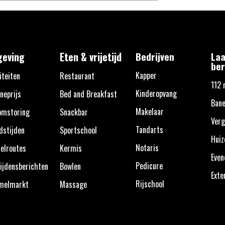
eving
Eten & vrijetijd
Bedrijven
Laa
ber
Kapper
iteiten
Restaurant
112 
Kinderopvang
neprijs
Bed and Breakfast
Ban
Makelaar
omstoring
Snackbar
Verg
Tandarts
dstijden
Sportschool
Huiz
Notaris
elroutes
Kermis
Eve
Pedicure
ijdensberichten
Bowlen
Exte
Rijschool
melmarkt
Massage