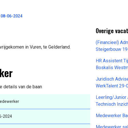
 08-06-2024
Overige vaca
(Financieel) Ad
rijgekomen in Vuren, te Gelderland.
Steigerbouw 19
HR Assistent Ti
ker
Boskalis Westm
Juridisch Advise
WerkTalent 29-
de details van de baan
Leerling/Junio
edewerker
Technisch Inzic
Medewerker Bac
6-2024
Medewerker sala