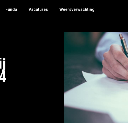
Funda
Vacatures
Weersverwachting
ij
24