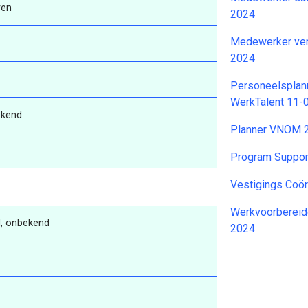
ren
2024
Medewerker ver
2024
Personeelsplann
WerkTalent 11-
kend
Planner VNOM 
Program Suppor
Vestigings Coör
Werkvoorbereid
, onbekend
2024