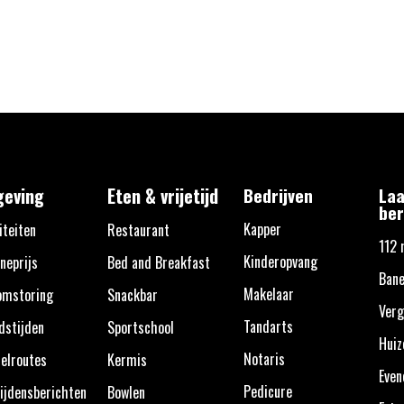
eving
Eten & vrijetijd
Bedrijven
Laa
ber
Kapper
iteiten
Restaurant
112 
Kinderopvang
neprijs
Bed and Breakfast
Ban
Makelaar
omstoring
Snackbar
Verg
Tandarts
dstijden
Sportschool
Huiz
Notaris
elroutes
Kermis
Eve
Pedicure
ijdensberichten
Bowlen