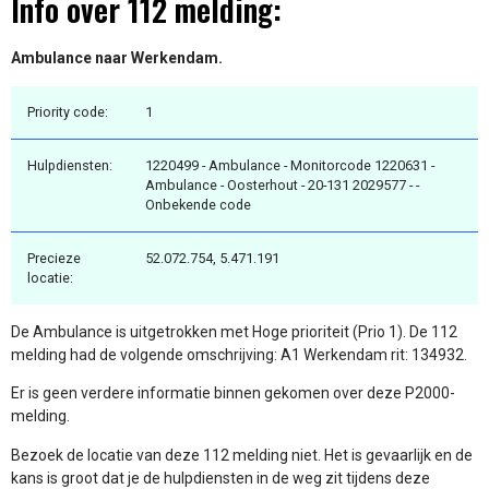
Info over 112 melding:
Ambulance naar Werkendam.
Priority code:
1
Hulpdiensten:
1220499 - Ambulance - Monitorcode 1220631 -
Ambulance - Oosterhout - 20-131 2029577 - -
Onbekende code
Precieze
52.072.754, 5.471.191
locatie:
De Ambulance is uitgetrokken met Hoge prioriteit (Prio 1). De 112
melding had de volgende omschrijving: A1 Werkendam rit: 134932.
Er is geen verdere informatie binnen gekomen over deze P2000-
melding.
Bezoek de locatie van deze 112 melding niet. Het is gevaarlijk en de
kans is groot dat je de hulpdiensten in de weg zit tijdens deze