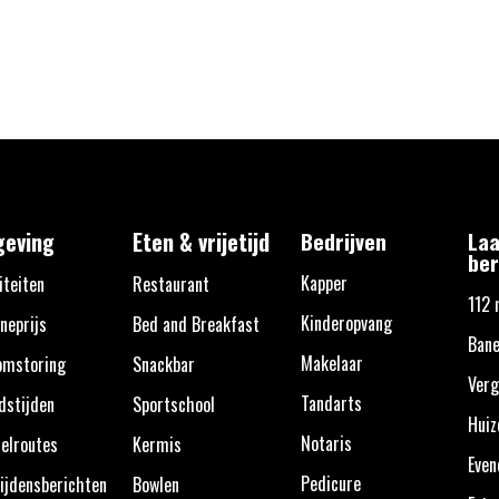
eving
Eten & vrijetijd
Bedrijven
Laa
ber
Kapper
iteiten
Restaurant
112 
Kinderopvang
neprijs
Bed and Breakfast
Ban
Makelaar
omstoring
Snackbar
Verg
Tandarts
dstijden
Sportschool
Huiz
Notaris
elroutes
Kermis
Eve
Pedicure
ijdensberichten
Bowlen