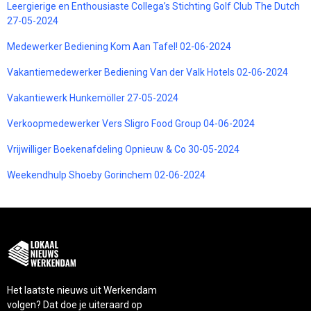
Leergierige en Enthousiaste Collega’s Stichting Golf Club The Dutch
27-05-2024
Medewerker Bediening Kom Aan Tafel! 02-06-2024
Vakantiemedewerker Bediening Van der Valk Hotels 02-06-2024
Vakantiewerk Hunkemöller 27-05-2024
Verkoopmedewerker Vers Sligro Food Group 04-06-2024
Vrijwilliger Boekenafdeling Opnieuw & Co 30-05-2024
Weekendhulp Shoeby Gorinchem 02-06-2024
Het laatste nieuws uit Werkendam
volgen? Dat doe je uiteraard op