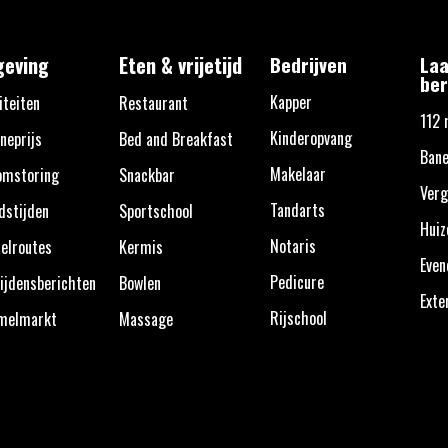
eving
Eten & vrijetijd
Bedrijven
Laa
ber
Kapper
iteiten
Restaurant
112 
Kinderopvang
neprijs
Bed and Breakfast
Ban
Makelaar
omstoring
Snackbar
Verg
Tandarts
dstijden
Sportschool
Huiz
Notaris
elroutes
Kermis
Eve
Pedicure
ijdensberichten
Bowlen
Exte
Rijschool
melmarkt
Massage