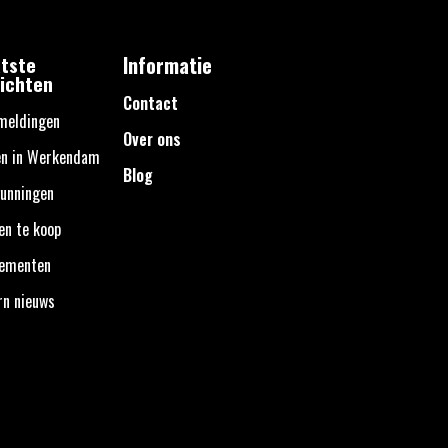
tste
Informatie
ichten
Contact
meldingen
Over ons
en in Werkendam
Blog
unningen
en te koop
nementen
rn nieuws