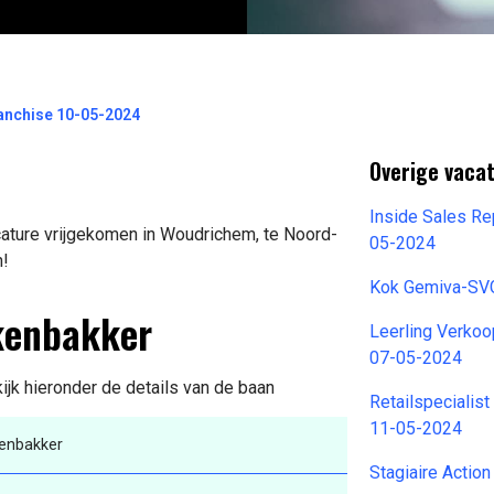
anchise 10-05-2024
Overige vaca
Inside Sales R
ature vrijgekomen in Woudrichem, te Noord-
05-2024
n!
Kok Gemiva-SV
kenbakker
Leerling Verko
07-05-2024
jk hieronder de details van de baan
Retailspecialis
11-05-2024
enbakker
Stagiaire Actio