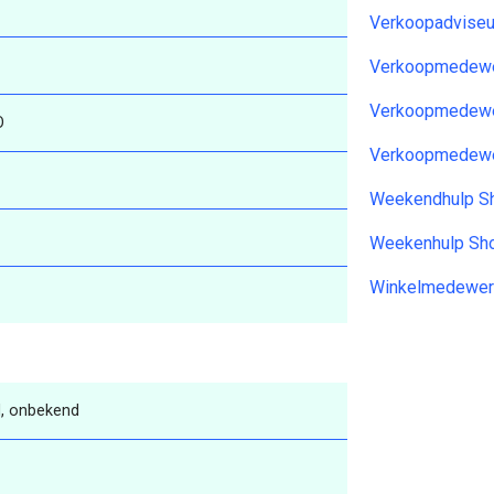
Verkoopadviseu
Verkoopmedewe
Verkoopmedewe
O
Verkoopmedewe
Weekendhulp S
Weekenhulp Sh
Winkelmedewer
, onbekend