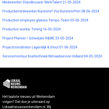
Medewerker Standbouwer WerkTalent 21-05-2024
Productiemedewerker Kunststof Vos Kunststoffen 08-06-2024
Production employee glasses Tempo-Team 03-06-2024
Production worker Timing 16-05-2024
Project Planner / Scheduler R&WE 23-05-2024
Projectcoördinator Lagendijk & Stout 01-06-2024
Servicemonteur Koeltechniek Klimaatservice Holland 04-05-2024
Het laatste nieuws uit Werkendam
volgen? Dat doe je uiteraard op
Lokaalnieuwswerkendam.nl. Wij