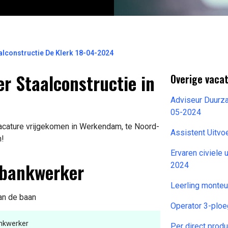
alconstructie De Klerk 18-04-2024
r Staalconstructie in
Overige vaca
Adviseur Duurza
05-2024
acature vrijgekomen in Werkendam, te Noord-
Assistent Uitvo
n!
Ervaren civiele
ebankwerker
2024
Leerling monteu
van de baan
Operator 3-plo
nkwerker
Per direct pro