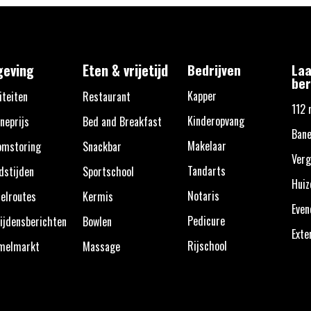
eving
Eten & vrijetijd
Bedrijven
Laa
ber
Kapper
iteiten
Restaurant
112 
Kinderopvang
neprijs
Bed and Breakfast
Ban
Makelaar
omstoring
Snackbar
Verg
Tandarts
dstijden
Sportschool
Huiz
Notaris
elroutes
Kermis
Eve
Pedicure
ijdensberichten
Bowlen
Exte
Rijschool
melmarkt
Massage