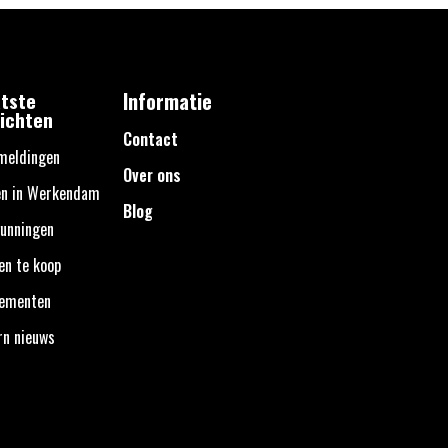
tste
Informatie
ichten
Contact
meldingen
Over ons
en in Werkendam
Blog
unningen
en te koop
nementen
rn nieuws