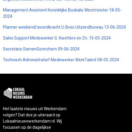
Management Assistent Koninklijke Boskalis Westminster 18-05-
2024
Planner weekend/avondkracht U-Boss Uitzendbureau 13-06-2024
Sales Support Medewerker G. Kwetters en Zn. 15-05-2024
Secretaris SamenGorinchem 09-06-2024
Technisch Administratief Medewerker WerkTalent 08-05-2024
Het laatste nieuws uit Werkendam
volgen? Dat doe je uiteraard op
Lokaalnieuwswerkendam.nl. Wij
focussen op de dagelijkse