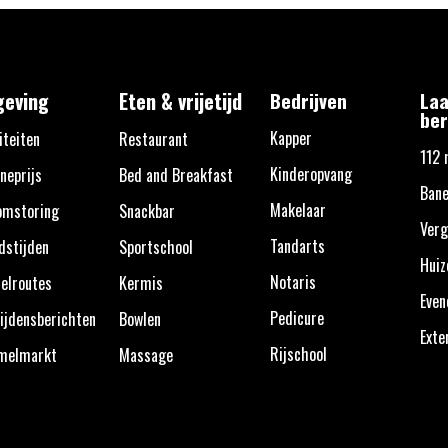
eving
Eten & vrijetijd
Bedrijven
Laa
ber
Kapper
iteiten
Restaurant
112 
Kinderopvang
neprijs
Bed and Breakfast
Ban
Makelaar
omstoring
Snackbar
Verg
Tandarts
dstijden
Sportschool
Huiz
Notaris
elroutes
Kermis
Eve
Pedicure
ijdensberichten
Bowlen
Exte
Rijschool
melmarkt
Massage