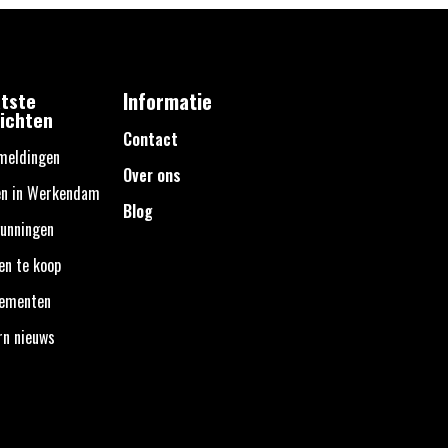
tste
Informatie
ichten
Contact
meldingen
Over ons
en in Werkendam
Blog
unningen
en te koop
nementen
rn nieuws