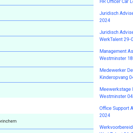
HR Officer Car
Juridisch Advise
2024
Juridisch Advise
WerkTalent 29-
Management Assi
Westminster 1
Medewerker De
Kinderopvang 0
Meewerkstage HR
Westminster 0
Office Support 
2024
Gorinchem
Werkvoorbereide