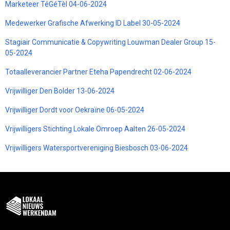
Marketeer TéGéTèl 04-06-2024
Medewerker Grafische Afwerking ID Label 30-05-2024
Stagiair Communicatie & Copywriting Louwman Dealer Group 15-
05-2024
Totaalleverancier Partner Eteha Papendrecht 02-06-2024
Vrijwilliger Den Bolder 13-06-2024
Vrijwilliger Dordt voor Oekraïne 06-05-2024
Vrijwilligers Stichting Lokale Omroep Aalten 26-05-2024
Vrijwilligers Watersportvereniging Biesbosch 03-06-2024