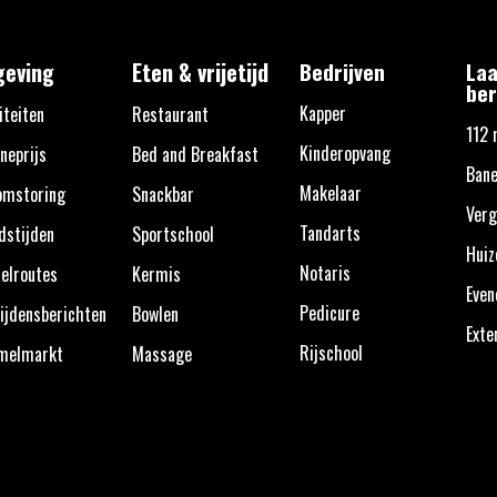
eving
Eten & vrijetijd
Bedrijven
Laa
ber
Kapper
iteiten
Restaurant
112 
Kinderopvang
neprijs
Bed and Breakfast
Ban
Makelaar
omstoring
Snackbar
Verg
Tandarts
dstijden
Sportschool
Huiz
Notaris
elroutes
Kermis
Eve
Pedicure
ijdensberichten
Bowlen
Exte
Rijschool
melmarkt
Massage