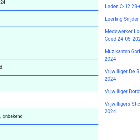
024
Leden C-12 28
Leerling Snijd
Medewerker Log
Goed 24-05-20
Muzikanten Gor
2024
d
Vrijwilliger De 
2024
Vrijwilliger Do
Vrijwilligers St
2024
, onbekend