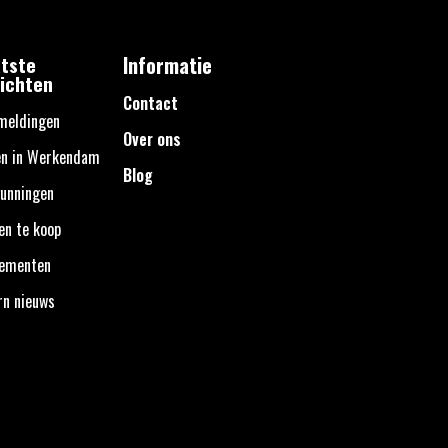
tste
Informatie
ichten
Contact
meldingen
Over ons
en in Werkendam
Blog
unningen
en te koop
nementen
rn nieuws