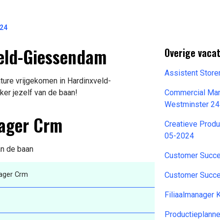
024
veld-Giessendam
Overige vaca
Assistent Stor
ture vrijgekomen in Hardinxveld-
ker jezelf van de baan!
Commercial Mana
Westminster 2
nager Crm
Creatieve Produ
05-2024
an de baan
Customer Succ
ager Crm
Customer Succ
Filiaalmanager 
Productieplanne