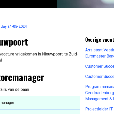
oday 24-05-2024
euwpoort
Overige vaca
Assistent Vest
acature vrijgekomen in Nieuwpoort, te Zuid-
Euromaster Ban
n!
Customer Succ
Storemanager
Customer Succ
Programmamana
tails van de baan
Geertruidenberg
Management & E
emanager
Projectleider I