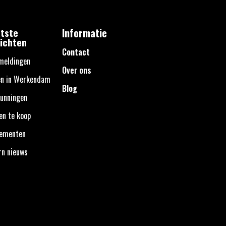
tste
Informatie
ichten
Contact
meldingen
Over ons
en in Werkendam
Blog
unningen
en te koop
nementen
rn nieuws