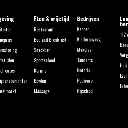
eving
Eten & vrijetijd
Bedrijven
Laa
ber
Kapper
iteiten
Restaurant
112 
Kinderopvang
neprijs
Bed and Breakfast
Ban
Makelaar
omstoring
Snackbar
Verg
Tandarts
dstijden
Sportschool
Huiz
Notaris
elroutes
Kermis
Eve
Pedicure
ijdensberichten
Bowlen
Exte
Rijschool
melmarkt
Massage