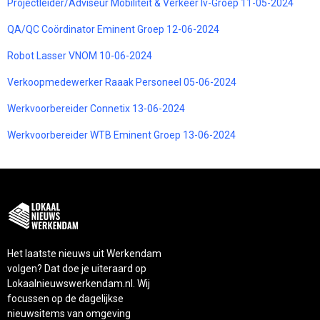
Projectleider/Adviseur Mobiliteit & Verkeer Iv-Groep 11-05-2024
QA/QC Coördinator Eminent Groep 12-06-2024
Robot Lasser VNOM 10-06-2024
Verkoopmedewerker Raaak Personeel 05-06-2024
Werkvoorbereider Connetix 13-06-2024
Werkvoorbereider WTB Eminent Groep 13-06-2024
Het laatste nieuws uit Werkendam
volgen? Dat doe je uiteraard op
Lokaalnieuwswerkendam.nl. Wij
focussen op de dagelijkse
nieuwsitems van omgeving