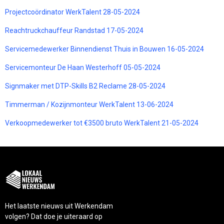
Projectcoördinator WerkTalent 28-05-2024
Reachtruckchauffeur Randstad 17-05-2024
Servicemedewerker Binnendienst Thuis in Bouwen 16-05-2024
Servicemonteur De Haan Westerhoff 05-05-2024
Signmaker met DTP-Skills B2 Reclame 28-05-2024
Timmerman / Kozijnmonteur WerkTalent 13-06-2024
Verkoopmedewerker tot €3500 bruto WerkTalent 21-05-2024
Het laatste nieuws uit Werkendam
volgen? Dat doe je uiteraard op