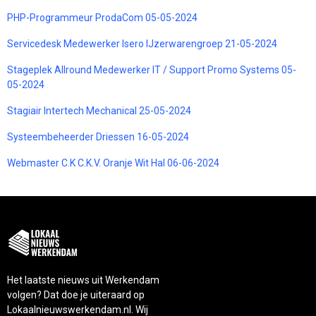
PHP-Programmeur ProdaCom 05-05-2024
Servicedesk Medewerker Isero IJzerwarengroep 21-05-2024
Stageplek Allround Medewerker IT / Support Promo Systems 05-
05-2024
Stagiair Intertech Mechanical 25-05-2024
Systeembeheerder Driessen 16-05-2024
Webmaster C.K C.K.V. Oranje Wit Hal 06-06-2024
Het laatste nieuws uit Werkendam
volgen? Dat doe je uiteraard op
Lokaalnieuwswerkendam.nl. Wij