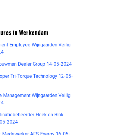
tures in Werkendam
ment Employee Wijngaarden Veilig
24
Louwman Dealer Group 14-05-2024
oper Tri-Torque Technology 12-05-
le Management Wijngaarden Veilig
24
licatiebeheerder Hoek en Blok
-05-2024
k Medewerker AFS Energy 16-05-