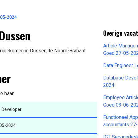
-05-2024
 Dussen
Overige vaca
Article Manage
vrijgekomen in Dussen, te Noord-Brabant.
Goed 27-05-20
Data Engineer 
per
Database Devel
2024
de baan
Employee Artic
Goed 03-06-20
t Developer
Functioneel App
accountants 27
05-2024
ICT Servicedes