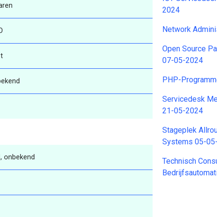
aren
2024
Network Admini
O
Open Source Pa
t
07-05-2024
PHP-Programme
bekend
Servicedesk Me
21-05-2024
Stageplek Allr
Systems 05-05
, onbekend
Technisch Consu
Bedrijfsautomat