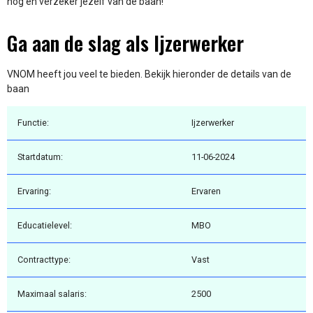
nog en verzeker jezelf van de baan!
Ga aan de slag als Ijzerwerker
VNOM heeft jou veel te bieden. Bekijk hieronder de details van de
baan
Functie:
Ijzerwerker
Startdatum:
11-06-2024
Ervaring:
Ervaren
Educatielevel:
MBO
Contracttype:
Vast
Maximaal salaris:
2500