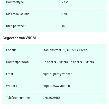
Contracttype:
Vast
Maximaal salaris:
2700
Uren per week:
40
Gegevens van VNOM
Locatie:
Stadionstraat 32, 4815NG, Breda
Contactpersoon:
De heer N. Ruijters De heer N. Ruijters
Email:
nigel.ruijters@vnom.nl
Website:
https://www.vnom.nl
Telefoonnummer:
076-2005655