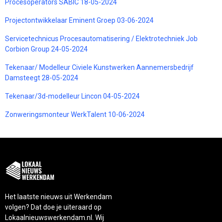
Procesoperators SABIC 18-05-2024
Projectontwikkelaar Eminent Groep 03-06-2024
Servicetechnicus Procesautomatisering / Elektrotechniek Job
Corbion Group 24-05-2024
Tekenaar/ Modelleur Civiele Kunstwerken Aannemersbedrijf
Damsteegt 28-05-2024
Tekenaar/3d-modelleur Lincon 04-05-2024
Zonweringsmonteur WerkTalent 10-06-2024
Het laatste nieuws uit Werkendam
volgen? Dat doe je uiteraard op
Lokaalnieuwswerkendam.nl. Wij