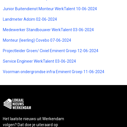
Junior Buitendienst Monteur WerkTalent 10-06-2024
Landmeter Adcim 02-06-2024
Medewerker Standbouwer WerkTalent 03-06-2024
Monteur (leerling) Covebo 07-06-2024
Projectleider Groen/ Civiel Eminent Groep 12-06-2024
Service Engineer WerkTalent 03-06-2024
Voorman ondergrondse infra Eminent Groep 11-06-2024
Het laatste nieuws uit Werkendam
volgen? Dat doe je uiteraard op