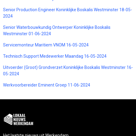
Senior Production Engineer Koninklijke Boskalis Westminster 18-05-
2024
Senior Waterbouwkundig Ontwerper Koninklijke Boskalis
Westminster 01-06-2024
Servicemonteur Maritiem VNOM 16-05-2024
Technisch Support Medewerker Maandag 16-05-2024
Uitvoerder (Groot) Grondverzet Koninklijke Boskalis Westminster 16-
05-2024
Werkvoorbereider Eminent Groep 11-06-2024
Het laatste nieuws uit Werkendam