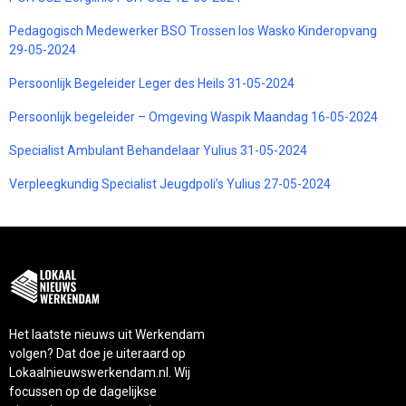
Pedagogisch Medewerker BSO Trossen los Wasko Kinderopvang
29-05-2024
Persoonlijk Begeleider Leger des Heils 31-05-2024
Persoonlijk begeleider – Omgeving Waspik Maandag 16-05-2024
Specialist Ambulant Behandelaar Yulius 31-05-2024
Verpleegkundig Specialist Jeugdpoli’s Yulius 27-05-2024
Het laatste nieuws uit Werkendam
volgen? Dat doe je uiteraard op
Lokaalnieuwswerkendam.nl. Wij
focussen op de dagelijkse