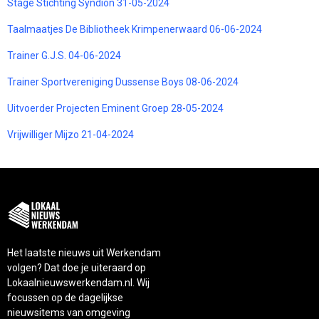
Stage Stichting Syndion 31-05-2024
Taalmaatjes De Bibliotheek Krimpenerwaard 06-06-2024
Trainer G.J.S. 04-06-2024
Trainer Sportvereniging Dussense Boys 08-06-2024
Uitvoerder Projecten Eminent Groep 28-05-2024
Vrijwilliger Mijzo 21-04-2024
Het laatste nieuws uit Werkendam
volgen? Dat doe je uiteraard op
Lokaalnieuwswerkendam.nl. Wij
focussen op de dagelijkse
nieuwsitems van omgeving