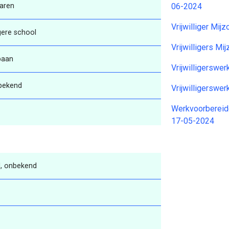
aren
06-2024
Vrijwilliger Mij
gere school
Vrijwilligers M
baan
Vrijwilligersw
bekend
Vrijwilligersw
Werkvoorbereide
17-05-2024
, onbekend