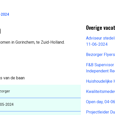
-2024
m
Overige vaca
Adviseur stedeli
komen in Gorinchem, te Zuid-Holland.
11-06-2024
Bezorger Flyer
F&B Supervisor 
Independent Re
ls van de baan
Huishoudelijke 
zorger
Kwaliteitsmede
Open day, 04-0
-05-2024
Projectleider D