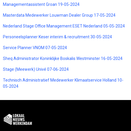
Managementassistent Groan 19-05-2024
Masterdata Medewerker Louwman Dealer Group 17-05-2024
Nederland Stage Office Management ESET Nederland 05-05-2024
Personeelsplanner Keser interim & recruitment 30-05-2024
Service Planner VNOM 07-05-2024
Sheq Administrator Koninklijke Boskalis Westminster 16-05-2024
Stage (Meewerk) Univé 07-06-2024
Technisch Administratief Medewerker Klimaatservice Holland 10-
05-2024