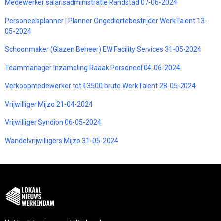
Medewerker salarisadministratie Randstad 07-06-2024
Personeelsplanner | Planner Ongediertebestrijder WerkTalent 13-
05-2024
Schoonmaker (Glazen Beheer) EW Facility Services 31-05-2024
Teammanager Inzameling Raaak Personeel 04-06-2024
Verkoopmedewerker tot €3500 bruto WerkTalent 28-05-2024
Vrijwilliger Mijzo 21-04-2024
Vrijwilliger Syndion 06-05-2024
Wandelvrijwilligers Mijzo 31-05-2024