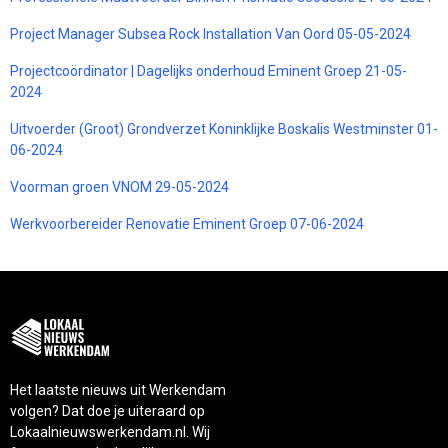
Project Manager Subsea Rock Installation Van Oord 05-05-2024
Projectcoördinator | Dagelijks onderhoud Eminent Groep 21-05-
2024
Uitvoerder (Groot) Grondverzet Koninklijke Boskalis Westminster 01-
06-2024
Voorman groen VNOM 29-05-2024
Werkvoorbereider Renovatie Eminent Groep 07-06-2024
Het laatste nieuws uit Werkendam
volgen? Dat doe je uiteraard op
Lokaalnieuwswerkendam.nl. Wij